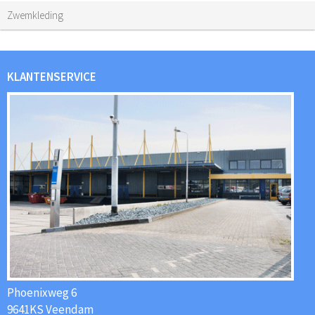
Zwemkleding
KLANTENSERVICE
Phoenixweg 6
9641KS Veendam