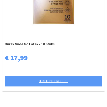
Durex Nude No Latex - 10 Stuks
€ 17,99
BEKIJK DIT PRODUCT