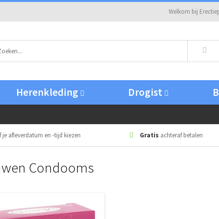
Welkom bij Erectiep
Herenkleding
Drogist
 je afleverdatum en -tijd kiezen
Gratis
achteraf betalen
uwen Condooms