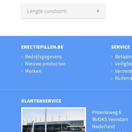
+
Lengte condoom
ERECTIEPILLEN.BE
SERVICE
Bedrijfsgegevens
Betaal
Nieuwe producten
Veilighe
Merken
Verzend
Ruilen 
KLANTENSERVICE
Phoenixweg 6
9641KS Veendam
Nederland