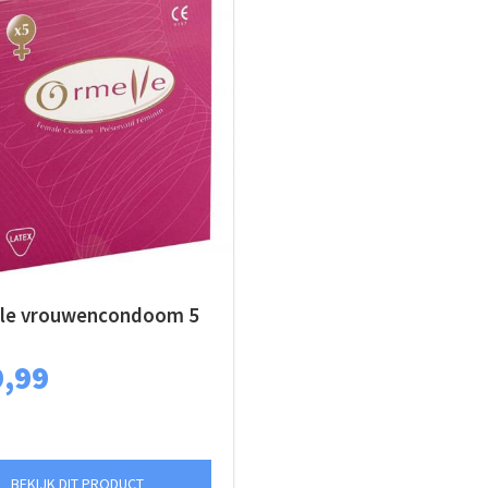
le vrouwencondoom 5
9,99
BEKIJK DIT PRODUCT