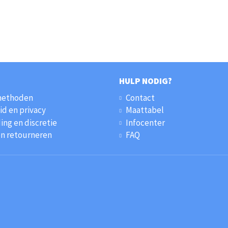
HULP NODIG?
methoden
Contact
id en privacy
Maattabel
ing en discretie
Infocenter
en retourneren
FAQ