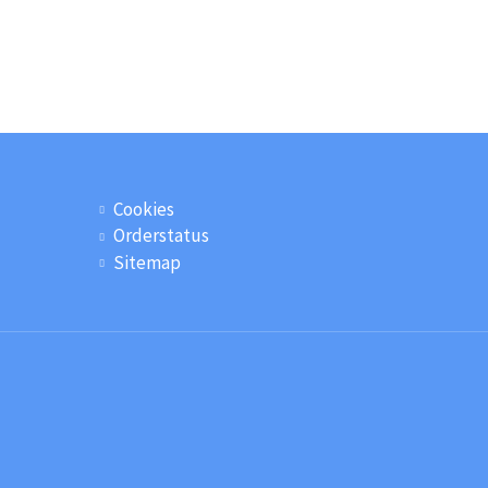
Cookies
Orderstatus
Sitemap