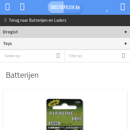
Terug naar
Batterijen en Laders
+
Drogist
+
Toys
Sorteer op:
Filter op:
Batterijen