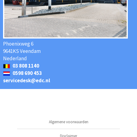
Phoenixweg 6
9641KS Veendam
Nederland
03 808 1140
0598 690 453
servicedesk@edc.nl
Algemene voorwaarden
Disclaimer