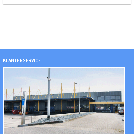
KLANTENSERVICE