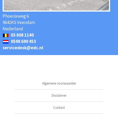
Phoenixweg 6
9641KS Veendam
Nederland
03 808 1140
0598 690 453
servicedesk@edc.nl
Algemene voorwaarden
Disclaimer
Contact