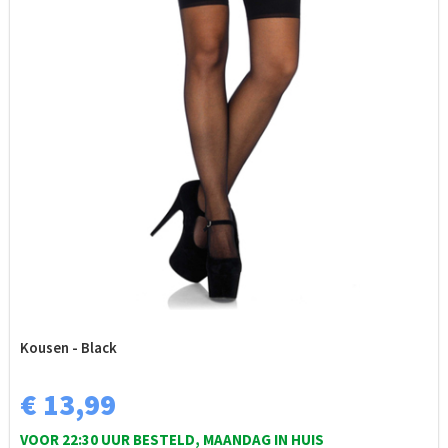
Kousen - Black
€ 13,99
VOOR 22:30 UUR BESTELD, MAANDAG IN HUIS