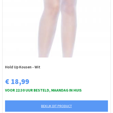
Hold Up Kousen - Wit
€ 18,99
VOOR 22:30 UUR BESTELD, MAANDAG IN HUIS
BEKIJK DIT PRODUCT