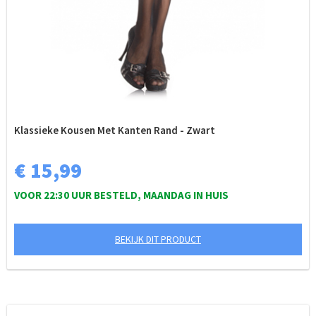
Klassieke Kousen Met Kanten Rand - Zwart
€ 15,99
VOOR 22:30 UUR BESTELD, MAANDAG IN HUIS
BEKIJK DIT PRODUCT