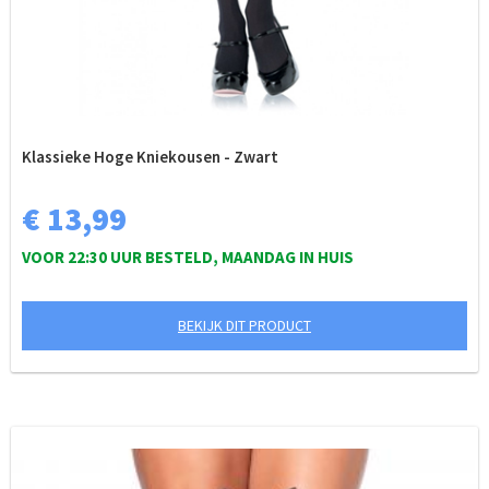
Klassieke Hoge Kniekousen - Zwart
€ 13,99
VOOR 22:30 UUR BESTELD, MAANDAG IN HUIS
BEKIJK DIT PRODUCT